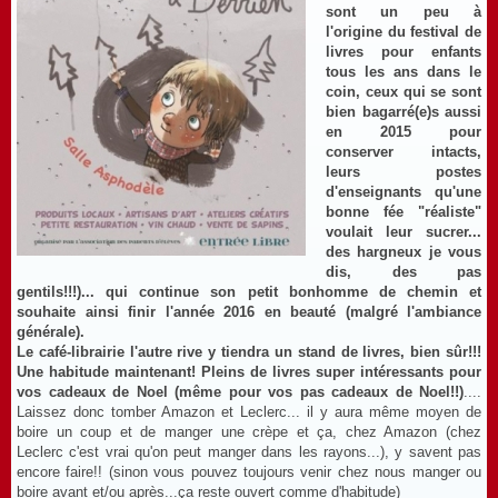
sont un peu à
l'origine du festival de
livres pour enfants
tous les ans dans le
coin, ceux qui se sont
bien bagarré(e)s aussi
en 2015 pour
conserver intacts,
leurs postes
d'enseignants qu'une
bonne fée "réaliste"
voulait leur sucrer...
des hargneux je vous
dis, des pas
gentils!!!)... qui continue son petit bonhomme de chemin et
souhaite ainsi finir l'année 2016 en beauté (malgré l'ambiance
générale).
Le café-librairie l'autre rive y tiendra un stand de livres, bien sûr!!!
Une habitude maintenant! Pleins de livres super intéressants pour
vos cadeaux de Noel (même pour vos pas cadeaux de Noel!!)
....
Laissez donc tomber Amazon et Leclerc... il y aura même moyen de
boire un coup et de manger une crèpe et ça, chez Amazon (chez
Leclerc c'est vrai qu'on peut manger dans les rayons...), y savent pas
encore faire!! (sinon vous pouvez toujours venir chez nous manger ou
boire avant et/ou après...ça reste ouvert comme d'habitude)