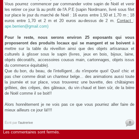
Vous pourrez commencer par commander votre sapin de Noël et venir
les retirer ce jour là au profit de l'A.P.E (sapin Nordmann, livré sous filet
sur place le jour du marché de Noël : 16 euros entre 1,50 et 1,70 m ; 18
euros entre 1,70 et 2 m et 20 euros au-dessus de 2 m.
Contact
:
ape.berrien@gmail.com)
Pour le reste, nous serons environ 25 exposants qui vous
proposeront des produits locaux qui se mangent et se boivent
à
mettre sur la table du réveillon ainsi que des objets artisanaux et
culturels à glisser sous le sapin (livres, jeux en bois, bijoux, laine,
objets décoratifs, accessoires cousus main, cartonnages, objets issus
du commerce équitable).
Que du bon, du beau, de l'intelligent...du n'importe quoi! Quoi! chic et
pas cher comme dirait un chanteur belge... des animations aussi toute
la journée et sur place, vous trouverez une buvette, des châtaignes
grillées, des crêpes, des gâteaux, du vin chaud et bien sûr, de la bière
de Noël comme il se boit!!
Alors honnêtement je ne vois pas ce que vous pourriez aller faire de
mieux ailleurs ce jour là!!!!
0
Écrit par
l'autrerive
Les commentaires sont fermés.